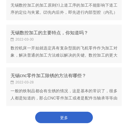
无锡数控加工的加工原则⑴上道工序的加工不能影响下道工
序的定位与夹紧。⑵先内后外，即先进行内部型腔（内孔）
的加工，后进行外形的加工。⑶以相同的安装或使用同一把
刀具加工的工序，更好连续进行，以减少重新定位...
无锡数控加工的主要特点，你知道吗？
2022-03-30
数控机床一开始就选定具有复杂型面的飞机零件作为加工对
象，解决普通的加工方法难以解决的关键。数控加工的更大
特点是用穿孔带（或磁带）控制机床进行自动加工。由于飞
机、火箭和发动机零件各有不同的特点：飞机和火...
无锡cnc零件加工除锈的方法有哪些？
2022-03-28
一般的铁制品都会有生锈的情况，这是基本的常识了，很多
人都是知道的，那么CNC零件加工或者是配件当轴承等等由
于是库存条件或防锈不当就会比如容易出现生锈的情况，而
基本不能够用机械方法来处理，是用化学酸洗则会...
更多