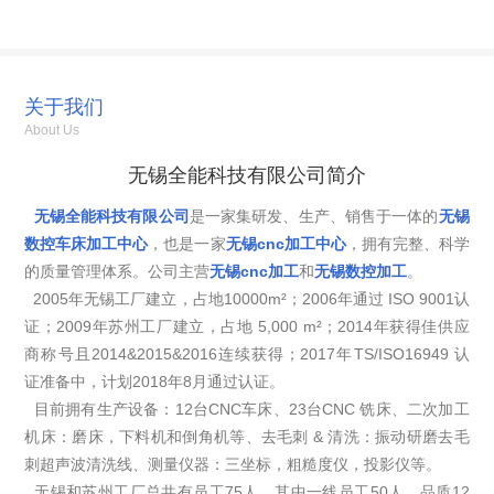
关于我们
About Us
无锡全能科技有限公司简介
无锡全能科技有限公司
是一家集研发、生产、销售于一体的
无锡
数控车床加工中心
，也是一家
无锡cnc加工中心
，拥有完整、科学
的质量管理体系。公司主营
无锡cnc加工
和
无锡数控加工
。
2005年无锡工厂建立，占地10000m²；2006年通过 ISO 9001认
证；2009年苏州工厂建立，占地 5,000 m²；2014年获得佳供应
商称号且2014&2015&2016连续获得；2017年TS/ISO16949 认
证准备中，计划2018年8月通过认证。
目前拥有生产设备：12台CNC车床、23台CNC 铣床、二次加工
机床：磨床，下料机和倒角机等、去毛刺 & 清洗：振动研磨去毛
刺超声波清洗线、测量仪器：三坐标，粗糙度仪，投影仪等。
无锡和苏州工厂总共有员工75人，其中一线员工50人，品质12