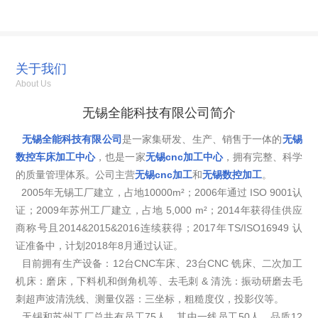
关于我们
About Us
无锡全能科技有限公司简介
无锡全能科技有限公司
是一家集研发、生产、销售于一体的
无锡
数控车床加工中心
，也是一家
无锡cnc加工中心
，拥有完整、科学
的质量管理体系。公司主营
无锡cnc加工
和
无锡数控加工
。
2005年无锡工厂建立，占地10000m²；2006年通过 ISO 9001认
证；2009年苏州工厂建立，占地 5,000 m²；2014年获得佳供应
商称号且2014&2015&2016连续获得；2017年TS/ISO16949 认
证准备中，计划2018年8月通过认证。
目前拥有生产设备：12台CNC车床、23台CNC 铣床、二次加工
机床：磨床，下料机和倒角机等、去毛刺 & 清洗：振动研磨去毛
刺超声波清洗线、测量仪器：三坐标，粗糙度仪，投影仪等。
无锡和苏州工厂总共有员工75人，其中一线员工50人，品质12