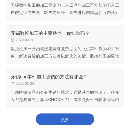
无锡数控加工的加工原则⑴上道工序的加工不能影响下道工
序的定位与夹紧。⑵先内后外，即先进行内部型腔（内孔）
的加工，后进行外形的加工。⑶以相同的安装或使用同一把
刀具加工的工序，更好连续进行，以减少重新定位...
无锡数控加工的主要特点，你知道吗？
2022-03-30
数控机床一开始就选定具有复杂型面的飞机零件作为加工对
象，解决普通的加工方法难以解决的关键。数控加工的更大
特点是用穿孔带（或磁带）控制机床进行自动加工。由于飞
机、火箭和发动机零件各有不同的特点：飞机和火...
无锡cnc零件加工除锈的方法有哪些？
2022-03-28
一般的铁制品都会有生锈的情况，这是基本的常识了，很多
人都是知道的，那么CNC零件加工或者是配件当轴承等等由
于是库存条件或防锈不当就会比如容易出现生锈的情况，而
基本不能够用机械方法来处理，是用化学酸洗则会...
更多