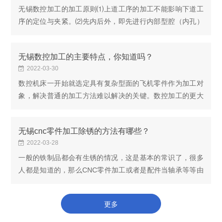
无锡数控加工的加工原则⑴上道工序的加工不能影响下道工
序的定位与夹紧。⑵先内后外，即先进行内部型腔（内孔）
的加工，后进行外形的加工。⑶以相同的安装或使用同一把
刀具加工的工序，更好连续进行，以减少重新定位...
无锡数控加工的主要特点，你知道吗？
2022-03-30
数控机床一开始就选定具有复杂型面的飞机零件作为加工对
象，解决普通的加工方法难以解决的关键。数控加工的更大
特点是用穿孔带（或磁带）控制机床进行自动加工。由于飞
机、火箭和发动机零件各有不同的特点：飞机和火...
无锡cnc零件加工除锈的方法有哪些？
2022-03-28
一般的铁制品都会有生锈的情况，这是基本的常识了，很多
人都是知道的，那么CNC零件加工或者是配件当轴承等等由
于是库存条件或防锈不当就会比如容易出现生锈的情况，而
基本不能够用机械方法来处理，是用化学酸洗则会...
更多