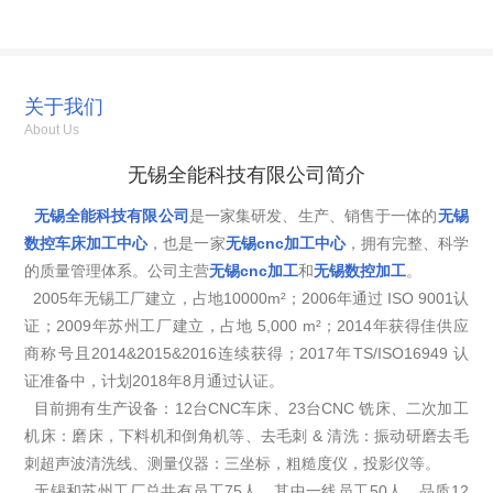
关于我们
About Us
无锡全能科技有限公司简介
无锡全能科技有限公司
是一家集研发、生产、销售于一体的
无锡
数控车床加工中心
，也是一家
无锡cnc加工中心
，拥有完整、科学
的质量管理体系。公司主营
无锡cnc加工
和
无锡数控加工
。
2005年无锡工厂建立，占地10000m²；2006年通过 ISO 9001认
证；2009年苏州工厂建立，占地 5,000 m²；2014年获得佳供应
商称号且2014&2015&2016连续获得；2017年TS/ISO16949 认
证准备中，计划2018年8月通过认证。
目前拥有生产设备：12台CNC车床、23台CNC 铣床、二次加工
机床：磨床，下料机和倒角机等、去毛刺 & 清洗：振动研磨去毛
刺超声波清洗线、测量仪器：三坐标，粗糙度仪，投影仪等。
无锡和苏州工厂总共有员工75人，其中一线员工50人，品质12